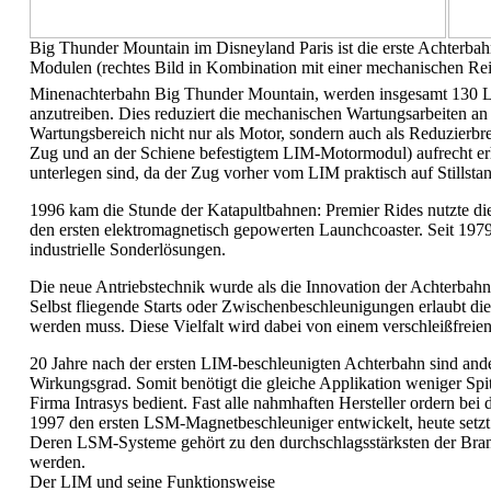
Big Thunder Mountain im Disneyland Paris ist die erste Achterba
Modulen (rechtes Bild in Kombination mit einer mechanischen Re
Minenachterbahn Big Thunder Mountain, werden insgesamt 130 LI
anzutreiben. Dies reduziert die mechanischen Wartungsarbeiten a
Wartungsbereich nicht nur als Motor, sondern auch als Reduzierbr
Zug und an der Schiene befestigtem LIM-Motormodul) aufrecht er
unterlegen sind, da der Zug vorher vom LIM praktisch auf Stillsta
1996 kam die Stunde der Katapultbahnen: Premier Rides nutzte die
den ersten elektromagnetisch gepowerten Launchcoaster. Seit 197
industrielle Sonderlösungen.
Die neue Antriebstechnik wurde als die Innovation der Achterbahn
Selbst fliegende Starts oder Zwischenbeschleunigungen erlaubt d
werden muss. Diese Vielfalt wird dabei von einem verschleißfreie
20 Jahre nach der ersten LIM-beschleunigten Achterbahn sind and
Wirkungsgrad. Somit benötigt die gleiche Applikation weniger Spit
Firma Intrasys bedient. Fast alle nahmhaften Hersteller ordern bei
1997 den ersten LSM-Magnetbeschleuniger entwickelt, heute setz
Deren LSM-Systeme gehört zu den durchschlagsstärksten der Branc
werden.
Der LIM und seine Funktionsweise