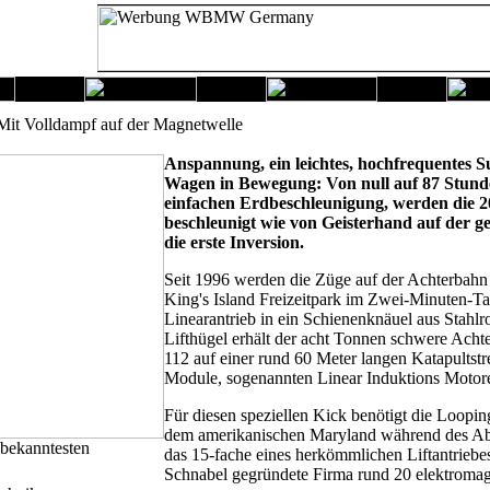
- Mit Volldampf auf der Magnetwelle
Anspannung, ein leichtes, hochfrequentes S
Wagen in Bewegung: Von null auf 87 Stunde
einfachen Erdbeschleunigung, werden die 20
beschleunigt wie von Geisterhand auf der ge
die erste Inversion.
Seit 1996 werden die Züge auf der Achterbahn 
King's Island Freizeitpark im Zwei-Minuten-T
Linearantrieb in ein Schienenknäuel aus Stahlro
Lifthügel erhält der acht Tonnen schwere Achte
112 auf einer rund 60 Meter langen Katapultstr
Module, sogenannten Linear Induktions Motor
Für diesen speziellen Kick benötigt die Loopi
dem amerikanischen Maryland während des Abs
r bekanntesten
das 15-fache eines herkömmlichen Liftantriebes
Schnabel gegründete Firma rund 20 elektromagn