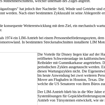
es Mitnehmerschlittens, welcher unterhalb des Zuges angreift.
gaufzuges" hat jedoch ihre Nachteile: Seil, Winde und Getriebe sind ei
annt werden. Nach einer bestimmten Zykluszahl ist seine Ablegereife e
die konsequente Weiterentwicklung mit dem Ziel, ein mechanisch wartu
r.
mals 1974 ein LIM-Antrieb bei einem Personenbeförderungssytem, de
Tomorrowland. In bestimmten Streckenabschnitten installierte LIM Mo
Die Vorteile für Disney liegen klar auf der
eröffneten Schwesteranlage im kalifornische
Reibräder mit Gummikarkasse angetrieben. Die
periodischen Zyklen ausgetauscht werden. Ei
diesen Wartungszyklen nicht. Die Eigenentwi
bis heute Anwendung bei zwei weiteren Pers
Mover am Flughafen in Houston, Texas. Die z
welche die US Senatoren von ihren Büros zum
Der LIM-Antrieb blieb bis in die 90er Jahre
Systemlösungen für Gepäckbeförderungssyste
Antrieb von Türsystemen entwickelt, wie sie 