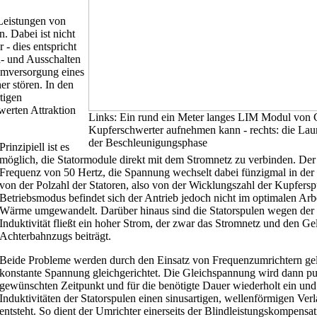
Leistungen von
. Dabei ist nicht
- dies entspricht
n- und Ausschalten
romversorgung eines
er stören. In den
tigen
erten Attraktion
Links: Ein rund ein Meter langes LIM Modul von Ca
Kupferschwerter aufnehmen kann - rechts: die La
der Beschleunigungsphase
Prinzipiell ist es
möglich, die Statormodule direkt mit dem Stromnetz zu verbinden. Der
Frequenz von 50 Hertz, die Spannung wechselt dabei fünzigmal in der S
von der Polzahl der Statoren, also von der Wicklungszahl der Kupfers
Betriebsmodus befindet sich der Antrieb jedoch nicht im optimalen Arbe
Wärme umgewandelt. Darüber hinaus sind die Statorspulen wegen der B
Induktivität fließt ein hoher Strom, der zwar das Stromnetz und den Gel
Achterbahnzugs beiträgt.
Beide Probleme werden durch den Einsatz von Frequenzumrichtern gelö
konstante Spannung gleichgerichtet. Die Gleichspannung wird dann pu
gewünschten Zeitpunkt und für die benötigte Dauer wiederholt ein und
Induktivitäten der Statorspulen einen sinusartigen, wellenförmigen Ve
entsteht. So dient der Umrichter einerseits der Blindleistungskompens