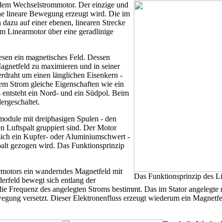
 dem Wechselstrommotor. Der einzige und
 eine lineare Bewegung erzeugt wird. Die im
dazu auf einer ebenen, linearen Strecke
im Linearmotor über eine geradlinige
iesen ein magnetisches Feld. Dessen
agnetfeld zu maximieren und in seiner
erdraht um einen länglichen Eisenkern -
gtem Strom gleiche Eigenschaften wie ein
 entsteht ein Nord- und ein Südpol. Beim
ergeschaltet.
module mit dreiphasigen Spulen - den
en Luftspalt gruppiert sind. Der Motor
sich ein Kupfer- oder Aluminiumschwert -
alt gezogen wird. Das Funktionsprinzip
rmotors ein wanderndes Magnetfeld mit
Das Funktionsprinzip des L
erfeld bewegt sich entlang der
ie Frequenz des angelegten Stroms bestimmt. Das im Stator angelegte
wegung versetzt. Dieser Elektronenfluss erzeugt wiederum ein Magnetfel