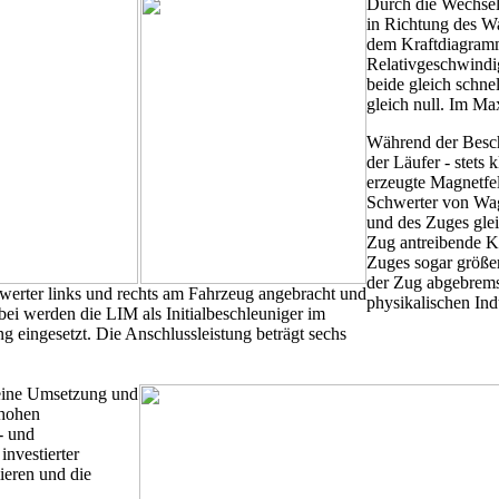
Durch die Wechsel
in Richtung des W
dem Kraftdiagramm
Relativgeschwind
beide gleich schne
gleich null. Im Ma
Während der Besch
der Läufer - stets 
erzeugte Magnetfel
Schwerter von Wag
und des Zuges glei
Zug antreibende Kr
Zuges sogar größer
der Zug abgebrems
werter links und rechts am Fahrzeug angebracht und
physikalischen Ind
bei werden die LIM als Initialbeschleuniger im
ng eingesetzt. Die Anschlussleistung beträgt sechs
seine Umsetzung und
 hohen
- und
nvestierter
ieren und die