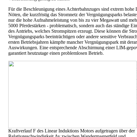
Für die Beschleunigung eines Achterbahnzuges sind extrem hohe 
Nöten, die kurzfristig das Stromnetz der Vergnügungsparks belasten
nur die hohe Aufnahmeleistung von bis zu vier Megawatt und mehr 
5000 Pferdestärken - problematisch, sondern auch das ständige Ei
des Antriebs, welches Stromspitzen erzeugt. Diese können die St
Vergnügungsparks beeinträchtigen oder andere sensitive Verbrauch
ersten Betriebsjahren kämpfte mancher Vergnügungspark mit derar
Auswirkungen. Eine entsprechende Abschirmung einer LIM-gepow
garantiert heutzutage einen problemlosen Betrieb.
Kraftverlauf F des Linear Induktions Motors aufgetragen über der
Relativgeschwindigkeit Δv zwischen Wandermagnetfeld und