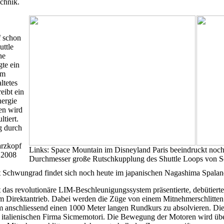
echnik.
f schon
uttle
ne
gte ein
im
ltetes
eibt ein
nergie
en wird
tiert.
g durch
arzkopf
Links: Space Mountain im Disneyland Paris beeindruckt noch 
 2008
Durchmesser große Rutschkupplung des Shuttle Loops von 
mit Schwungrad findet sich noch heute im japanischen Nagashima Spala
 das revolutionäre LIM-Beschleunigungssystem präsentierte, debütiert
m Direktantrieb. Dabei werden die Züge von einem Mitnehmerschlitten 
anschliessend einen 1000 Meter langen Rundkurs zu absolvieren. Die 
italienischen Firma Sicmemotori. Die Bewegung der Motoren wird über 