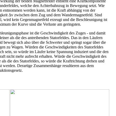
wirkung der beiden Magnetfelder entsteht eine Kraftkomponente
anderfeldes, welche den Achterbahnzug in Bewegung setzt. Wie
 entnommen werden kann, ist die Kraft abhängig von der
igkeit Δv zwischen dem Zug und dem Wandermagnetfeld. Sind
ll, wird kein Gegenmagnetfeld erzeugt und die Beschleunigung ist
ximum der Kurve sind die Verluste am geringsten.
leunigungsphase ist die Geschwindigkeit des Zuges - und damit
kleiner als die des antreibenden Statorfeldes. Das in den Läufern
d bewegt sich also über die Schwerter und springt sogar über die
en zu Wagen. Würden die Geschwindigkeiten des Statorfeldes
ch sein, so würde im Läufer keine Spannung induziert und die den
aft nicht mehr aufrecht erhalten. Würde die Geschwindigkeit des
 als die des Statorfeldes, so würde die Kraftrichtung drehen und
t werden. Derartige Zusammenhänge resultieren aus dem
uktionsgesetz.