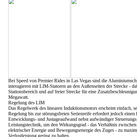
Bei Speed von Premier Rides in Las Vegas sind die Aluminiumsch
interagieren mit LIM-Statoren an den Außenseiten der Strecke - da
Stationsbereich und auf freier Strecke für eine Zusatzbeschleunigu
Megawatt.
Regelung des LIM
Das Regelwerk des linearen Induktionsmotors erscheint einfach, 
Regelung bis zur störungsfreien Serienreife erfordert jedoch einen
Entwicklungs- und Justageaufwand nebst aufwändiger Steuerungs
Leistungstechnik, um den Wirkungsgrad - das Verhältnis zwischen i
elektrischer Energie und Bewegungsenergie des Zuges - zu maxim
Verlustleistung gering zu halten.