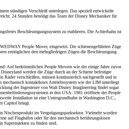
nem ständigen Verschleiß unterlegen. Das speziell entwickelte
rreicht. 24 Stunden benötigt das Team der Disney Mechaniker für
ngsfreies Beschleunigungssystem zu etablieren. Die Achterbahn ist
m WEDWAY People Mover, eingesetzt. Die schienengeführten Züge
toren ermöglichen den mehrgliedrigen Zügen die Beschleunigung
 Hand: Auf herkömmlichen People Movern wie der einige Jahre zuvor
n Disneyland werden die Züge durch an der Schiene befestigte
 Räder verschleißen, müssen kontinuierlich nachgestellt und in
n mechanisch kontaktloses Antriebssystem wie der LIM unterliegt
cklung der Ingenieure von Walt Disney Imagineering findet sogar
onenbeförderungssystemen in den USA: 1981 eröffnete der People
weite Installation ist eine Untergrundbahn in Washington D.C.,
 Capitol bringt.
 ein Nischenprodukt im Vergnügungsparksektor. Vielmehr wurden
me auf Flughäfen oder für den mechanisch berührungslosen
in Supermärkten zu finden sind.