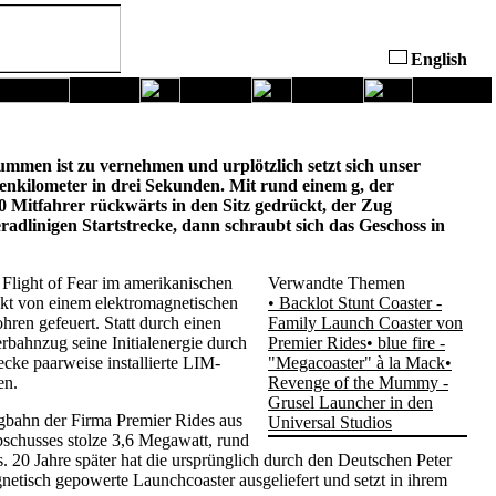
English
ummen ist zu vernehmen und urplötzlich setzt sich unser
nkilometer in drei Sekunden. Mit rund einem g, der
 Mitfahrer rückwärts in den Sitz gedrückt, der Zug
radlinigen Startstrecke, dann schraubt sich das Geschoss in
Flight of Fear im amerikanischen
Verwandte Themen
akt von einem elektromagnetischen
• Backlot Stunt Coaster -
hren gefeuert. Statt durch einen
Family Launch Coaster von
rbahnzug seine Initialenergie durch
Premier Rides
• blue fire -
ecke paarweise installierte LIM-
"Megacoaster" à la Mack
•
en.
Revenge of the Mummy -
Grusel Launcher in den
ngbahn der Firma Premier Rides aus
Universal Studios
chusses stolze 3,6 Megawatt, rund
. 20 Jahre später hat die ursprünglich durch den Deutschen Peter
etisch gepowerte Launchcoaster ausgeliefert und setzt in ihrem