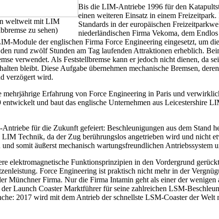
Bis die LIM-Antriebe 1996 für den Katapultst
einen weiteren Einsatz in einem Freizeitpark
hn weltweit mit LIM
Standards in der europäischen Freizeitparkwe
ibbremse zu sehen)
niederländischen Firma Vekoma, dem Endlos
M-Module der englischen Firma Force Engineering eingesetzt, um die
n den rund zwölf Stunden am Tag laufenden Attraktionen erheblich. B
emse verwendet. Als Feststellbremse kann er jedoch nicht dienen, da s
halten bleibt. Diese Aufgabe übernehmen mechanische Bremsen, deren
nd verzögert wird.
 mehrjährige Erfahrung von Force Engineering in Paris und verwirklic
9 entwickelt und baut das englische Unternehmen aus Leicestershire 
-Antriebe für die Zukunft gefeiert: Beschleunigungen aus dem Stand he
ie LIM Technik, da der Zug berührungslos angetrieben wird und nicht 
n und somit äußerst mechanisch wartungsfreundlichen Antriebssystem u
ere elektromagnetische Funktionsprinzipien in den Vordergrund gerück
zenleistung. Force Engineering ist praktisch nicht mehr in der Vergnü
 der Münchner Firma. Nur die Firma Intamin geht als einer der wenigen 
t der Launch Coaster Marktführer für seine zahlreichen LSM-Beschleu
he: 2017 wird mit dem Antrieb der schnellste LSM-Coaster der Welt m