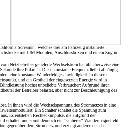
lifornia Screamin', welches drei am Fahrzeug installierte
unchstrecke mit LIM Modulen, Anschlussboxen und einem Zug in
 vom Netzbetreiber gelieferte Wechselstrom hat üblicherweise eine
ekunde ihre Polarität. Diese konstante Frequenz liefert abhängig
pulen, eine konstante Wanderfeldgeschwindigkeit. In diesem
itspunkt, und ein Großteil der eingesetzten Energie wird in
lindleistung höchst unbeliebte Verbraucher: Aufgrund ihrer
dbeutel der Betreiber belastet, aber nicht zur Beschleunigung des
st. In ihnen wird die Wechselspannung des Stromnetzes in eine
lsweitenmoduliert: Ein Schalter schaltet die Spannung zum
 aus. Es entstehen Rechteckimpulse, die aufgrund der
rlauf erhalten und somit dennoch ein "sauberes" Wandermagnetfeld
ation gegenüber dem Stromnetz und erzeugt andererseits das