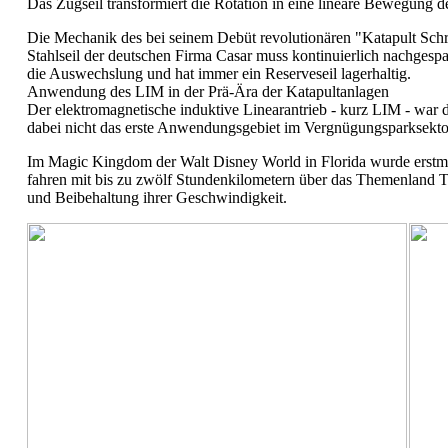
Das Zugseil transformiert die Rotation in eine lineare Bewegung d
Die Mechanik des bei seinem Debüt revolutionären "Katapult Schrä
Stahlseil der deutschen Firma Casar muss kontinuierlich nachgesp
die Auswechslung und hat immer ein Reserveseil lagerhaltig.
Anwendung des LIM in der Prä-Ära der Katapultanlagen
Der elektromagnetische induktive Linearantrieb - kurz LIM - war 
dabei nicht das erste Anwendungsgebiet im Vergnügungsparksekto
Im Magic Kingdom der Walt Disney World in Florida wurde erst
fahren mit bis zu zwölf Stundenkilometern über das Themenland 
und Beibehaltung ihrer Geschwindigkeit.