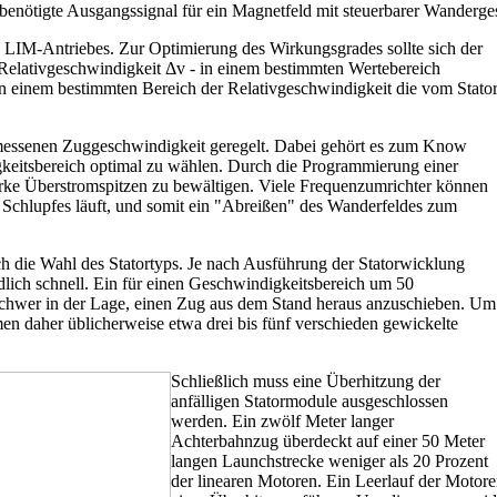
benötigte Ausgangssignal für ein Magnetfeld mit steuerbarer Wanderge
s LIM-Antriebes. Zur Optimierung des Wirkungsgrades sollte sich der
Relativgeschwindigkeit Δv - in einem bestimmten Wertebereich
 in einem bestimmten Bereich der Relativgeschwindigkeit die vom Stato
messenen Zuggeschwindigkeit geregelt. Dabei gehört es zum Know
keitsbereich optimal zu wählen. Durch die Programmierung einer
ke Überstromspitzen zu bewältigen. Viele Frequenzumrichter können
n Schlupfes läuft, und somit ein "Abreißen" des Wanderfeldes zum
ch die Wahl des Statortyps. Je nach Ausführung der Statorwicklung
dlich schnell. Ein für einen Geschwindigkeitsbereich um 50
 schwer in der Lage, einen Zug aus dem Stand heraus anzuschieben. Um
n daher üblicherweise etwa drei bis fünf verschieden gewickelte
Schließlich muss eine Überhitzung der
anfälligen Statormodule ausgeschlossen
werden. Ein zwölf Meter langer
Achterbahnzug überdeckt auf einer 50 Meter
langen Launchstrecke weniger als 20 Prozent
der linearen Motoren. Ein Leerlauf der Motore