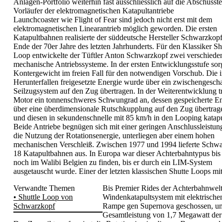
Anlagen-Portfolio weiterhin fast ausschliesslich auf die Abschusst
Vorläufer der elektromagnetischen Katapultantriebe
Launchcoaster wie Flight of Fear sind jedoch nicht erst mit dem
elektromagnetischen Linearantrieb möglich geworden. Die ersten
Katapultbahnen realisierte der süddeutsche Hersteller Schwarzkop
Ende der 70er Jahre des letzten Jahrhunderts. Für den Klassiker Sh
Loop entwickelte der Tüftler Anton Schwarzkopf zwei verschiede
mechanische Antriebssysteme. In der ersten Entwicklungsstufe sor
Kontergewicht im freien Fall für den notwendigen Vorschub. Die 
Herunterfallen freigesetzte Energie wurde über ein zwischengescha
Seilzugsystem auf den Zug übertragen. In der Weiterentwicklung tr
Motor ein tonnenschweres Schwungrad an, dessen gespeicherte E
über eine überdimensionale Rutschkupplung auf den Zug übertrag
und diesen in sekundenschnelle mit 85 km/h in den Looping katapul
Beide Antriebe begnügen sich mit einer geringen Anschlussleistun
die Nutzung der Rotationsenergie, unterliegen aber einem hohen
mechanischen Verschleiß. Zwischen 1977 und 1994 lieferte Schw
18 Katapultbahnen aus. In Europa war dieser Achterbahntypus bis
noch im Walibi Belgien zu finden, bis er durch ein LIM-System
ausgetauscht wurde. Einer der letzten klassischen Shutte Loops 
Verwandte Themen
Bis Premier Rides der Achterbahnwelt
• Shuttle Loop von
Windenkatapultsystem mit elektrische
Schwarzkopf
Rampe gen Supernova geschossen, um 
Gesamtleistung von 1,7 Megawatt der 