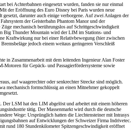
art bei Achterbahnen eingesetzt wurden, fanden sie nur einmal
. Mit der Eröffnung des Euro Disney bei Paris wurden neue
lt gesetzt, darunter auch einige verborgene. Auf zwei Anlagen der
 Fahrsystem der Geisterbahn Phantom Manor und der
 Züge mechanisch berührungslos auf Schrittgeschwindigkeit
eim Big Thunder Mountain wird der LIM im Stations- und
eine Kraftwirkung nur bei einer Relativbewegung (hier zwischen
 Bremsbeläge jedoch einem weitaus geringeren Verschleiß
hte in Zusammenarbeit mit dem leitenden Ingenieur Alan Foster
LIM-Motoren für Gepäck- und Passagierfördersysteme sowie
raus, auf waagerechter oder senkrechter Strecke sind möglich.
etwa mechanisch formschlüssig an einen Mitnehmer gekoppelt
mgesetzt.
t. Der LSM hat den LIM abgelöst und arbeitet mit einem höheren
gungsindustrie tätig. Der Massenmarkt wird durch die deutsche
andere Wege: Ursprünglich hatten die Liechtensteiner mit Intrasys
nigungsbahnen auf Entwicklungen der Schweizer Firma Indrivetec.
it rund 180 Stundenkilometer Spitzengeschwindigkeit eröffnet