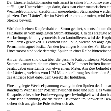
Der Lineare Induktionsmotor entstammt in seiner Funktionsweise
auffälligste Unterschied liegt darin, dass statt einer rotatorischen
Wechselstrommotor kreisförmig angeordneten Statorspulen werden 
platziert. Der "Läufer", der im Wechselstrommotor rotiert, wird be
Strecke bewegt.
Wird durch einen Kupferdraht ein Strom geleitet, so entsteht um d
Feldstärke ist vom angelegten Strom abhängig. Um das erzeugte M
Ausbreitungsrichtung geometrisch zu kontrollieren, wird der Kupf
dem Ferrit - gewickelt. Es entsteht eine Spule, welche bei angele
Permanentmagnet besitzt. An den jeweiligen Enden des Ferritkerns
Linearmotor sind viele derartige Spulen in einer Reihe hintereinand
An der Schiene sind dazu über die gesamte Katapultstrecke Motor
Statoren - montiert, die um einen etwa 20 Millimeter breiten linear
besitzt dabei eine Länge von etwa einem Meter. Am Zug befindet 
der Läufer -, welches vom LIM Motor berührungslos durch den Sp
des Antriebs folgt dabei dem Gesetz der Induktion.
Eine angelegte Wechselspannung erzeugt in den Spulen des Linea
ständigem Wechsel der Polarität zwischen nord und süd. Das Wand
Katapultsrecke, seine Fortbewegungsgeschwindigkeit wird durch d
elektrische Spannung, die die freien Elektronen im Schwert in Be
ziehen sich an, gleiche Pole stoßen sich ab.